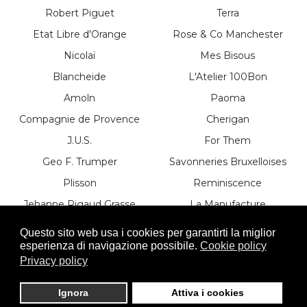
Robert Piguet
Terra
Etat Libre d'Orange
Rose & Co Manchester
Nicolaï
Mes Bisous
Blancheide
L'Atelier 100Bon
Amoln
Paoma
Compagnie de Provence
Cherigan
J.U.S.
For Them
Geo F. Trumper
Savonneries Bruxelloises
Plisson
Reminiscence
Jehanne Rigaud Grasse
La Manufacture
Les Néréides
Le Couvent
Questo sito web usa i cookies per garantirti la miglior
esperienza di navigazione possibile.
Cookie policy
Première Note
Duchessa Parma
Privacy policy
Ignora
Attiva i cookies
© OFFICINA PARFUM - P.IVA 02579810348 -
Area