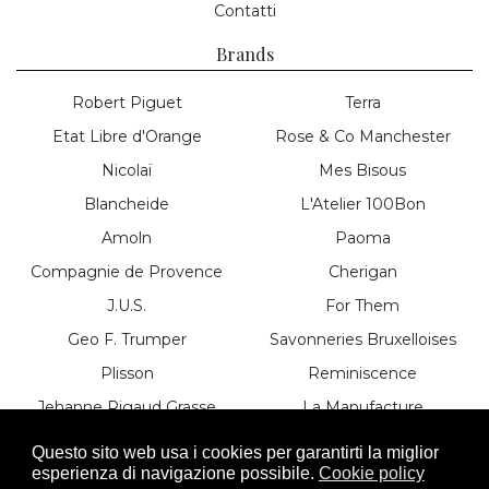
Contatti
Brands
Robert Piguet
Terra
Etat Libre d'Orange
Rose & Co Manchester
Nicolaï
Mes Bisous
Blancheide
L'Atelier 100Bon
Amoln
Paoma
Compagnie de Provence
Cherigan
J.U.S.
For Them
Geo F. Trumper
Savonneries Bruxelloises
Plisson
Reminiscence
Jehanne Rigaud Grasse
La Manufacture
Les Néréides
Le Couvent
Questo sito web usa i cookies per garantirti la miglior
esperienza di navigazione possibile.
Cookie policy
Première Note
Duchessa Parma